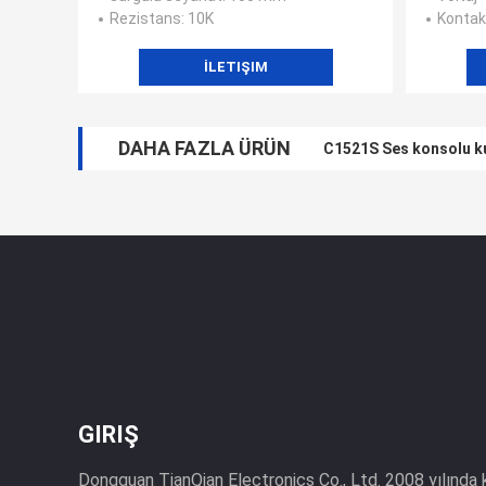
Rezistans
: 10K
Kontak
İLETIŞIM
DAHA FAZLA ÜRÜN
C1521S Ses konsolu kul
GIRIŞ
Dongguan TianQian Electronics Co., Ltd. 2008 yılında 