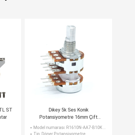
 TL ST
Dikey 5k Ses Konik
htar
Potansiyometre 16mm Çift
Çeteli Potansiyometre
Model numarası
: R1610N-AA7-B10K çift bölmeli
Tip
: Döner Potansiyometre