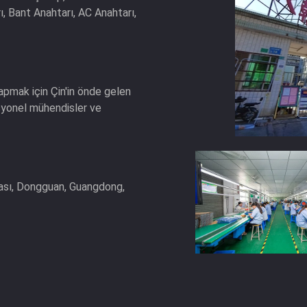
 Bant Anahtarı, AC Anahtarı,
yapmak için Çin'in önde gelen
fesyonel mühendisler ve
bası, Dongguan, Guangdong,