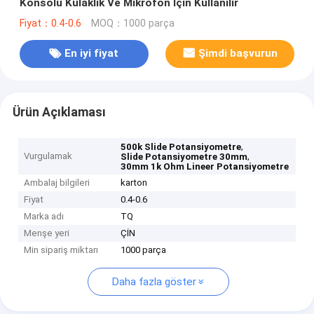
Konsolu Kulaklık Ve Mikrofon İçin Kullanılır
Fiyat：0.4-0.6
MOQ：1000 parça
En iyi fiyat
Şimdi başvurun
Ürün Açıklaması
,
500k Slide Potansiyometre
Vurgulamak
,
Slide Potansiyometre 30mm
30mm 1k Ohm Lineer Potansiyometre
Ambalaj bilgileri
karton
Fiyat
0.4-0.6
Marka adı
TQ
Menşe yeri
ÇİN
Min sipariş miktarı
1000 parça
Daha fazla göster