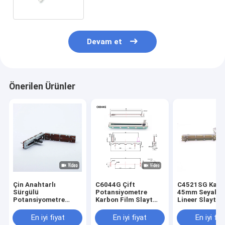
İçin Kullanılır
Devam et
Önerilen Ürünler
Çin Anahtarlı
C6044G Çift
C4521SG Kalite
Sürgülü
Potansiyometre
45mm Seyaha
Potansiyometre
Karbon Film Slayt
Lineer Slayt
Üreticisi 30mm
Potansiyometre
Potansiyomet
Seyahat Lineer 5k
60mm Seyahat 5K
Anahtarı Ile T
En iyi fiyat
En iyi fiyat
En iyi fiy
10k Ohm
10K Lineer Stereo
Ses