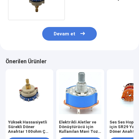
Döner Fan
Devam et
Önerilen Ürünler
Yüksek Hassasiyetli
Elektrikli Aletler ve
Ses Ses Hopar
Sürekli Döner
Dönüştürücü için
için SR29 Yalı
Anahtar 100ohm Çok
Kullanılan Mavi Toz
Döner Anahtar
Kutuplu Döner
Kapaklı 25mm Çaplı
Terminali