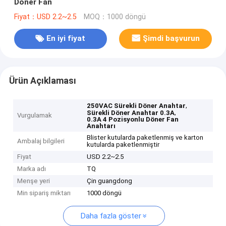
Döner Fan
Fiyat：USD 2.2~2.5
MOQ：1000 döngü
En iyi fiyat
Şimdi başvurun
Ürün Açıklaması
,
250VAC Sürekli Döner Anahtar
,
Sürekli Döner Anahtar 0.3A
Vurgulamak
0.3A 4 Pozisyonlu Döner Fan
Anahtarı
Blister kutularda paketlenmiş ve karton
Ambalaj bilgileri
kutularda paketlenmiştir
Fiyat
USD 2.2~2.5
Marka adı
TQ
Menşe yeri
Çin guangdong
Min sipariş miktarı
1000 döngü
Daha fazla göster