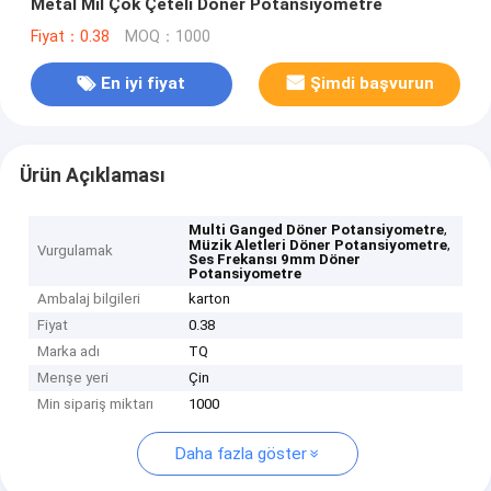
Metal Mil Çok Çeteli Döner Potansiyometre
Fiyat：0.38
MOQ：1000
En iyi fiyat
Şimdi başvurun
Ürün Açıklaması
,
Multi Ganged Döner Potansiyometre
,
Müzik Aletleri Döner Potansiyometre
Vurgulamak
Ses Frekansı 9mm Döner
Potansiyometre
Ambalaj bilgileri
karton
Fiyat
0.38
Marka adı
TQ
Menşe yeri
Çin
Min sipariş miktarı
1000
Daha fazla göster