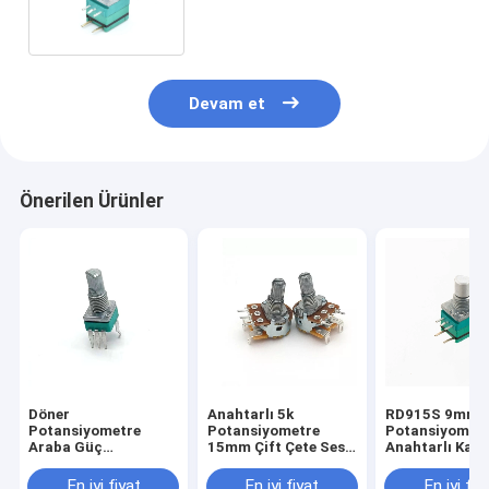
Devam et
Önerilen Ürünler
Döner
Anahtarlı 5k
RD915S 9mm 
Potansiyometre
Potansiyometre
Potansiyometr
Araba Güç
15mm Çift Çete Ses
Anahtarlı Kar
Amplifikatörü 10k
Konik
Film
Potansiyometre
Potansiyometr
En iyi fiyat
En iyi fiyat
En iyi fiy